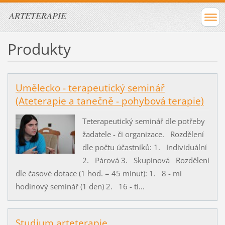
ARTETERAPIE
Produkty
Umělecko - terapeutický seminář
(Ateterapie a tanečně - pohybová terapie)
Teterapeutický seminář dle potřeby
žadatele - či organizace. Rozdělení
dle počtu účastníků: 1. Individuální
2. Párová 3. Skupinová Rozdělení
dle časové dotace (1 hod. = 45 minut): 1. 8 - mi
hodinový seminář (1 den) 2. 16 - ti...
Studium arteterapie