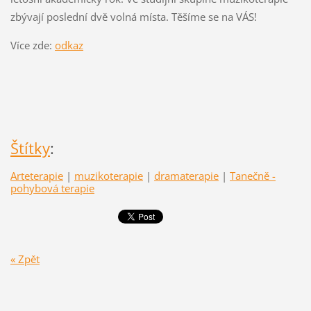
zbývají poslední dvě volná místa. Těšíme se na VÁS!
Více zde:
odkaz
Štítky
:
Arteterapie
|
muzikoterapie
|
dramaterapie
|
Tanečně -
pohybová terapie
« Zpět