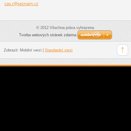
cas.r@se
znam.cz
© 2012 Všechna práva vyhrazena.
Tvorba webových stránek zdarma
Zobrazit:
Mobilní verzi
|
Standardní verzi