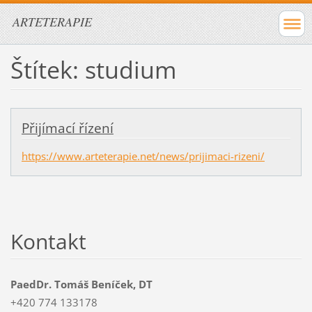
ARTETERAPIE
Štítek: studium
Přijímací řízení
https://www.arteterapie.net/news/prijimaci-rizeni/
Kontakt
PaedDr. Tomáš Beníček, DT
+420 774 133178