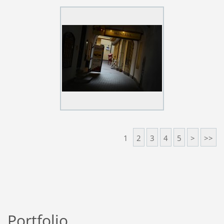
1
2
3
4
5
>
>>
Portfolio