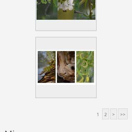
1
2
>
>>