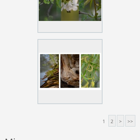
1
2
>
>>