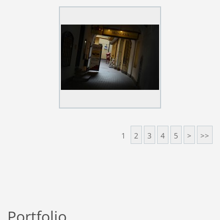
1
2
3
4
5
>
>>
Portfolio